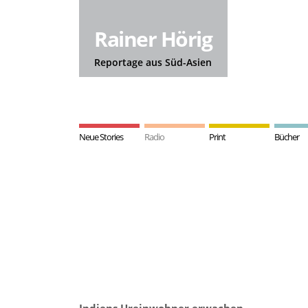
Rainer Hörig
Reportage aus Süd-Asien
Neue Stories
Radio
Print
Bücher
Indiens Ureinwohner erwachen